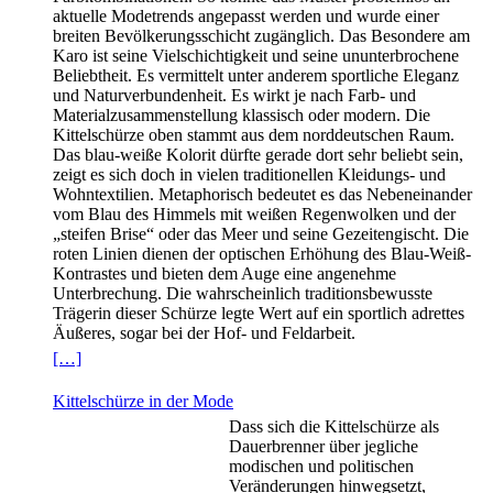
aktuelle Modetrends angepasst werden und wurde einer
breiten Bevölkerungsschicht zugänglich. Das Besondere am
Karo ist seine Vielschichtigkeit und seine ununterbrochene
Beliebtheit. Es vermittelt unter anderem sportliche Eleganz
und Naturverbundenheit. Es wirkt je nach Farb- und
Materialzusammenstellung klassisch oder modern. Die
Kittelschürze oben stammt aus dem norddeutschen Raum.
Das blau-weiße Kolorit dürfte gerade dort sehr beliebt sein,
zeigt es sich doch in vielen traditionellen Kleidungs- und
Wohntextilien. Metaphorisch bedeutet es das Nebeneinander
vom Blau des Himmels mit weißen Regenwolken und der
„steifen Brise“ oder das Meer und seine Gezeitengischt. Die
roten Linien dienen der optischen Erhöhung des Blau-Weiß-
Kontrastes und bieten dem Auge eine angenehme
Unterbrechung. Die wahrscheinlich traditionsbewusste
Trägerin dieser Schürze legte Wert auf ein sportlich adrettes
Äußeres, sogar bei der Hof- und Feldarbeit.
[…]
Kittelschürze in der Mode
Dass sich die Kittelschürze als
Dauerbrenner über jegliche
modischen und politischen
Veränderungen hinwegsetzt,