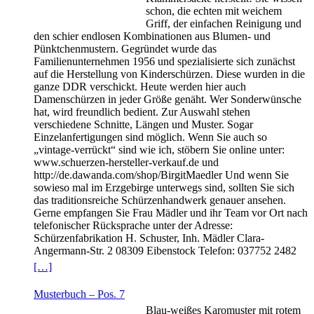
schon, die echten mit weichem
Griff, der einfachen Reinigung und
den schier endlosen Kombinationen aus Blumen- und
Pünktchenmustern. Gegründet wurde das
Familienunternehmen 1956 und spezialisierte sich zunächst
auf die Herstellung von Kinderschürzen. Diese wurden in die
ganze DDR verschickt. Heute werden hier auch
Damenschürzen in jeder Größe genäht. Wer Sonderwünsche
hat, wird freundlich bedient. Zur Auswahl stehen
verschiedene Schnitte, Längen und Muster. Sogar
Einzelanfertigungen sind möglich. Wenn Sie auch so
„vintage-verrückt“ sind wie ich, stöbern Sie online unter:
www.schuerzen-hersteller-verkauf.de und
http://de.dawanda.com/shop/BirgitMaedler Und wenn Sie
sowieso mal im Erzgebirge unterwegs sind, sollten Sie sich
das traditionsreiche Schürzenhandwerk genauer ansehen.
Gerne empfangen Sie Frau Mädler und ihr Team vor Ort nach
telefonischer Rücksprache unter der Adresse:
Schürzenfabrikation H. Schuster, Inh. Mädler Clara-
Angermann-Str. 2 08309 Eibenstock Telefon: 037752 2482
[…]
Musterbuch – Pos. 7
Blau-weißes Karomuster mit rotem