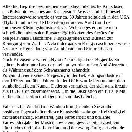
Alle drei Begriffe beschreiben eine nahezu identische Kunstfaser,
das Polyamid, welches aus Kohlenstoff, Wasser und Luft besteht.
Interessanterweise wurde es vor ca. 60 Jahren zeitgleich in den USA
(Nylon) und in der BRD (Perlon) erfunden. Auf Grund der
immensen Rüstungsindustrie des 2. Weltkrieges erkannte man
schnell die universalen Einsatzmöglichkeiten des Stoffes für
beispielsweise Fallschirme, Flugzeugreifen und Bürsten zur
Reinigung von Waffen. Neben der ganzen Kriegsmaschinerie wurde
Nylon zur Herstellung von Zahnbürsten und Strumpfhosen
verwendet.
Nach Kriegsende waren „Nylons“ ein Objekt der Begierde. Sie
galten als absoluter Luxusartikel und wurden neben Ami-Zigaretten
als Währung auf dem Schwarzmarkt gehandelt.
Polyamid feierte seinen Siegeszug in der Bekleidungsindustrie in
den 1950er und 60er Jahren. In der DDR wurde Perlon unter dem
symbolbehafteten Namen Dederon vermarket, der sich ganz kreativ
aus DDR + on zusammensetzt. Um die Diskussion ein für alle Mal
zu beenden: Perlon und Dederon sind das Gleiche.
Falls das Ihr Weltbild ins Wanken bringt, denken Sie an die
positiven Eigenschaften dieser Kunstseide: sehr gute Reißfestigkeit,
mottenbeständig, knitterfrei, gute Färbbarkeit und brillante
Farbwiedergabe der Muster, sowie eine gewisse Steifigkeit, ein
künstliches Gefühl auf der Haut und der zwangläufig entstehende