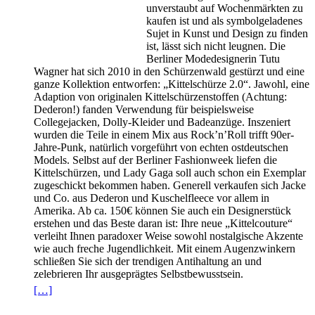
unverstaubt auf Wochenmärkten zu
kaufen ist und als symbolgeladenes
Sujet in Kunst und Design zu finden
ist, lässt sich nicht leugnen. Die
Berliner Modedesignerin Tutu
Wagner hat sich 2010 in den Schürzenwald gestürzt und eine
ganze Kollektion entworfen: „Kittelschürze 2.0“. Jawohl, eine
Adaption von originalen Kittelschürzenstoffen (Achtung:
Dederon!) fanden Verwendung für beispielsweise
Collegejacken, Dolly-Kleider und Badeanzüge. Inszeniert
wurden die Teile in einem Mix aus Rock’n’Roll trifft 90er-
Jahre-Punk, natürlich vorgeführt von echten ostdeutschen
Models. Selbst auf der Berliner Fashionweek liefen die
Kittelschürzen, und Lady Gaga soll auch schon ein Exemplar
zugeschickt bekommen haben. Generell verkaufen sich Jacke
und Co. aus Dederon und Kuschelfleece vor allem in
Amerika. Ab ca. 150€ können Sie auch ein Designerstück
erstehen und das Beste daran ist: Ihre neue „Kittelcouture“
verleiht Ihnen paradoxer Weise sowohl nostalgische Akzente
wie auch freche Jugendlichkeit. Mit einem Augenzwinkern
schließen Sie sich der trendigen Antihaltung an und
zelebrieren Ihr ausgeprägtes Selbstbewusstsein.
[…]