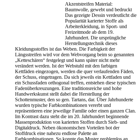
Akzentstreifen Material:
Baumwolle, gewebt und bedruckt
Das gezeigte Dessin verdeutlicht die
Popularität karierter Stoffe als
Arbeiterkleidung, in Sport- und
Freizeitmode ab dem 19.
Jahrhundert. Die ursprüngliche
Herstellungstechnik dieses
Kleidungsstoffes ist das Weben. Die Farbigkeit der
Längsstreifen wird vor dem Webvorgang beim so genannten
„Ketteschären“ festgelegt und kann später nicht mehr
verändert werden. Ist der Webstuhl mit den farbigen
Kettfäden eingezogen, werden die quer verlaufenden Fäden,
der Schuss, eingetragen. Da sich jeweils ein Kettfaden und
ein Schussfaden orthogonal treffen, entstehen diese typischen
Fadenüberkreuzungen. Eine traditionsreiche und hohe
Handwerkskunst stellt dabei die Herstellung der
Schottenmuster, den so gen. Tartans, dar. Über Jahrhunderte
wurden typische Farbkombinationen vererbt und
repräsentieren eine jeweilige Familie oder einen ganzen Clan.
Im Kontrast dazu steht die im 20. Jahrhundert beginnende
Massenproduktion von karierten Stoffen durch Sieb- und
Digitaldruck. Neben ökonomischen Vorteilen bot der
Stoffdruck eine nahezu endlose Palette an
Farbkombinationen. So konnte das Muster problemlos an