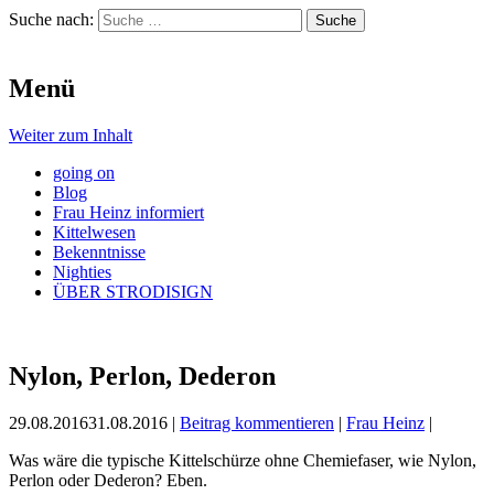
Suche nach:
Projekt Strodisign
Menü
Kulturversorgungsraum
Weiter zum Inhalt
going on
Blog
Frau Heinz informiert
Kittelwesen
Bekenntnisse
Nighties
ÜBER STRODISIGN
Nylon, Perlon, Dederon
29.08.2016
31.08.2016
|
Beitrag kommentieren
|
Frau Heinz
|
Was wäre die typische Kittelschürze ohne Chemiefaser, wie Nylon,
Perlon oder Dederon? Eben.